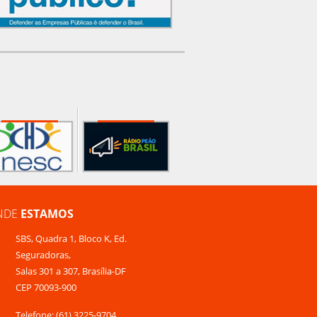
NDE
ESTAMOS
SBS, Quadra 1, Bloco K, Ed.
Seguradoras,
Salas 301 a 307, Brasília-DF
CEP 70093-900
Telefone: (61) 3225-9704