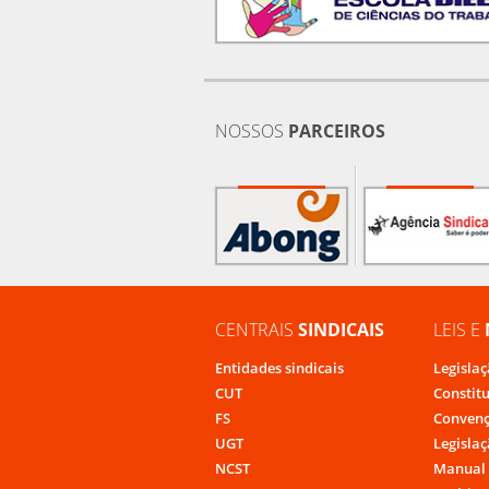
NOSSOS
PARCEIROS
CENTRAIS
SINDICAIS
LEIS E
Entidades sindicais
Legislaç
CUT
Constit
FS
Convenç
UGT
Legislaç
NCST
Manual 