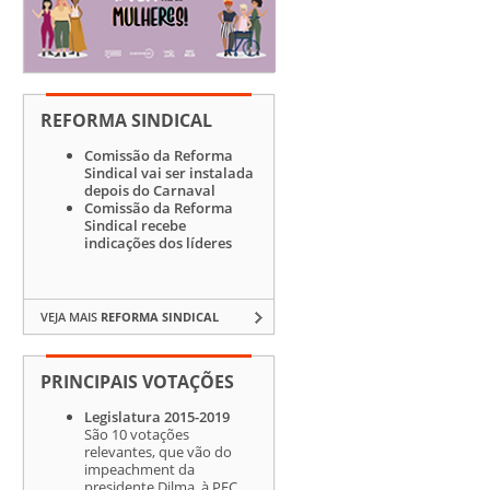
REFORMA SINDICAL
Comissão da Reforma
Sindical vai ser instalada
depois do Carnaval
Comissão da Reforma
Sindical recebe
indicações dos líderes
VEJA MAIS
REFORMA SINDICAL
PRINCIPAIS VOTAÇÕES
Legislatura 2015-2019
São 10 votações
relevantes, que vão do
impeachment da
presidente Dilma, à PEC