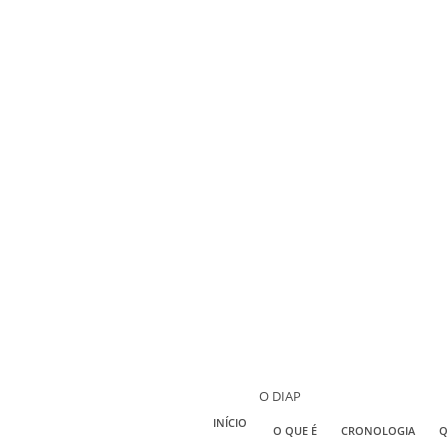
O DIAP
INÍCIO
O QUE É
CRONOLOGIA
Q