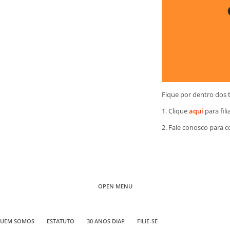
Fique por dentro dos 
1. Clique
aqui
para fili
2. Fale conosco para 
OPEN MENU
UEM SOMOS
ESTATUTO
30 ANOS DIAP
FILIE-SE