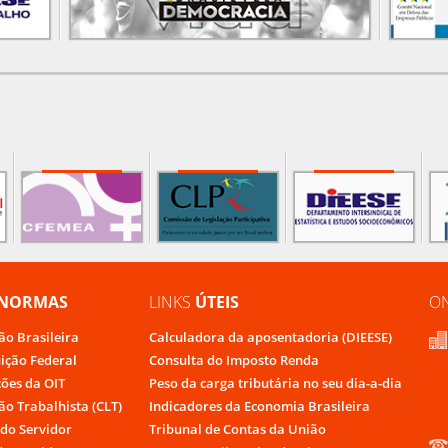
NORMAS
LINKS
ÚTEIS
O
ão Brasileira
Calculadora da aposentadoria (DIEESE)
uição Federal
Consulta do Imposto Renda
ões da OIT
Peso da carga tributária no seu dia-a-dia
ão Trabalhista (CLT)
Indicadores da Economia Brasileira
do Servidor
Tribunal de Contas da União