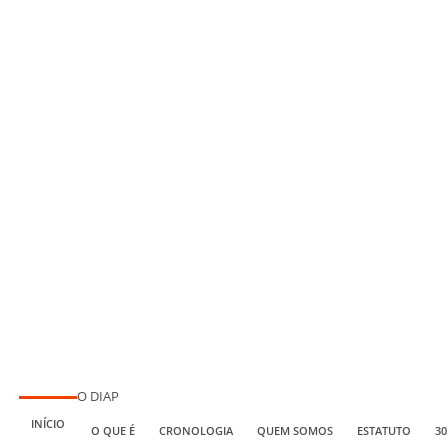
O DIAP
INÍCIO
O QUE É
CRONOLOGIA
QUEM SOMOS
ESTATUTO
30