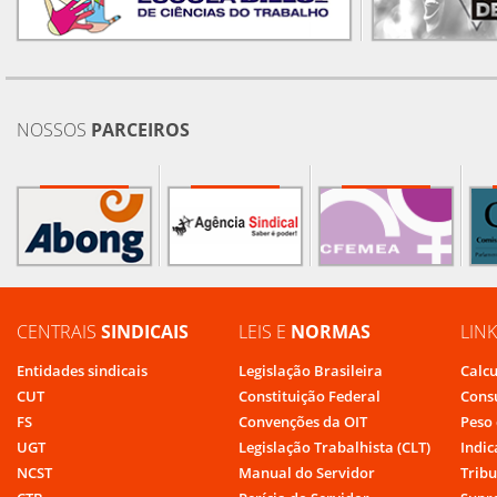
NOSSOS
PARCEIROS
CENTRAIS
SINDICAIS
LEIS E
NORMAS
LIN
Entidades sindicais
Legislação Brasileira
Calcu
CUT
Constituição Federal
Cons
FS
Convenções da OIT
Peso 
UGT
Legislação Trabalhista (CLT)
Indic
NCST
Manual do Servidor
Tribu