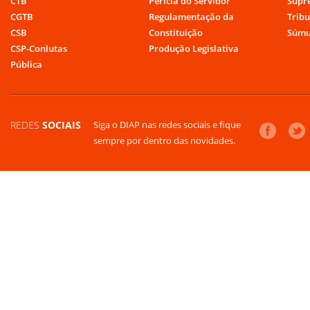
CTB
Perícia do Servidor
Supr
CGTB
Regulamentação da
Tribu
CSB
Constituição
Súmu
CSP-Conlutas
Produção Legislativa
Pública
REDES
SOCIAIS
Siga o DIAP nas redes sociais e fique
sempre por dentro das novidades.