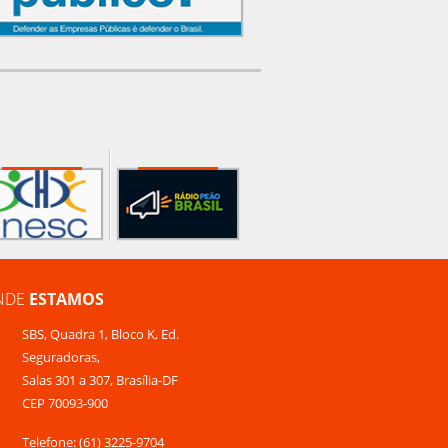
NDE
ESTAMOS
SBS, Quadra 1, Bloco K, Ed.
Seguradoras,
Salas 301 a 307, Brasília-DF
CEP 70093-900
Telefone: (61) 3225-9704