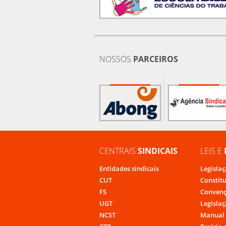
NOSSOS
PARCEIROS
CENTRAIS
SINDICAIS
LEIS E
Entidades sindicais
Legislaç
CUT
Constit
FS
Convenç
UGT
Legislaç
NCST
Manual 