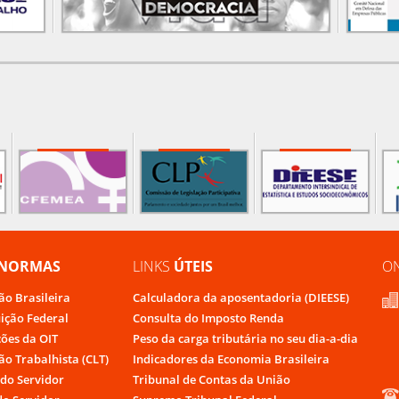
NORMAS
LINKS
ÚTEIS
O
ão Brasileira
Calculadora da aposentadoria (DIEESE)
uição Federal
Consulta do Imposto Renda
ões da OIT
Peso da carga tributária no seu dia-a-dia
ão Trabalhista (CLT)
Indicadores da Economia Brasileira
do Servidor
Tribunal de Contas da União