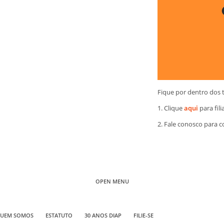
Fique por dentro dos 
1. Clique
aqui
para fili
2. Fale conosco para 
OPEN MENU
UEM SOMOS
ESTATUTO
30 ANOS DIAP
FILIE-SE