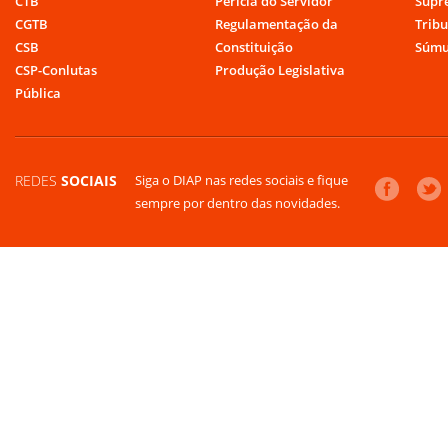
CTB
Perícia do Servidor
Supr
CGTB
Regulamentação da
Tribu
CSB
Constituição
Súmu
CSP-Conlutas
Produção Legislativa
Pública
REDES
SOCIAIS
Siga o DIAP nas redes sociais e fique
sempre por dentro das novidades.