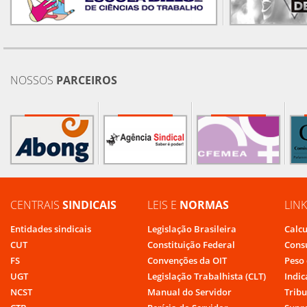
NOSSOS
PARCEIROS
CENTRAIS
SINDICAIS
LEIS E
NORMAS
LIN
Entidades sindicais
Legislação Brasileira
Calcu
CUT
Constituição Federal
Cons
FS
Convenções da OIT
Peso 
UGT
Legislação Trabalhista (CLT)
Indic
NCST
Manual do Servidor
Tribu