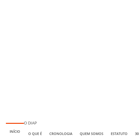
O DIAP
INÍCIO
O QUE É
CRONOLOGIA
QUEM SOMOS
ESTATUTO
30