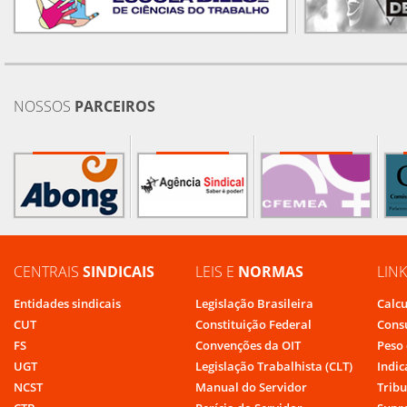
NOSSOS
PARCEIROS
CENTRAIS
SINDICAIS
LEIS E
NORMAS
LIN
Entidades sindicais
Legislação Brasileira
Calcu
CUT
Constituição Federal
Cons
FS
Convenções da OIT
Peso 
UGT
Legislação Trabalhista (CLT)
Indic
NCST
Manual do Servidor
Tribu