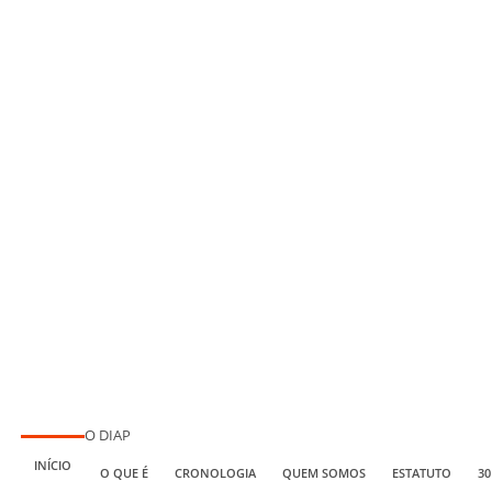
O DIAP
INÍCIO
O QUE É
CRONOLOGIA
QUEM SOMOS
ESTATUTO
30