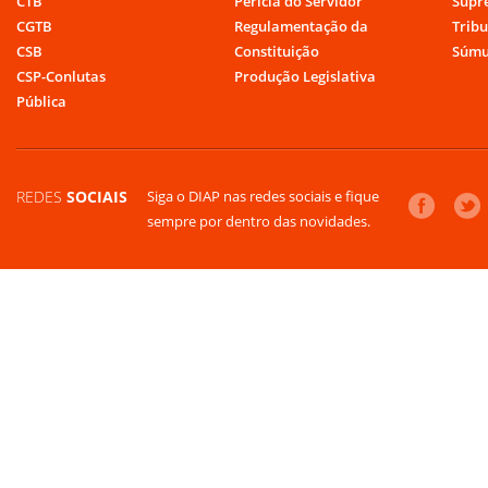
CTB
Perícia do Servidor
Supr
CGTB
Regulamentação da
Tribu
CSB
Constituição
Súmu
CSP-Conlutas
Produção Legislativa
Pública
REDES
SOCIAIS
Siga o DIAP nas redes sociais e fique
sempre por dentro das novidades.