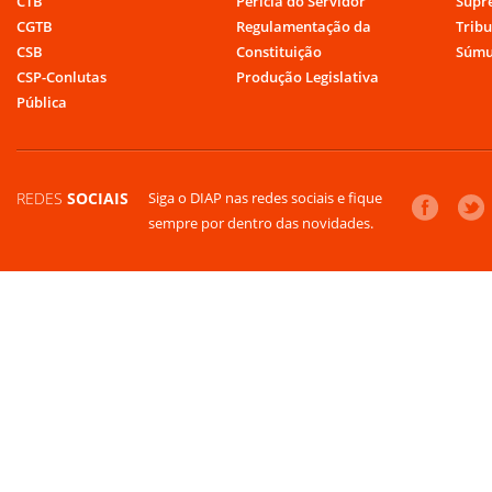
CTB
Perícia do Servidor
Supr
CGTB
Regulamentação da
Tribu
CSB
Constituição
Súmu
CSP-Conlutas
Produção Legislativa
Pública
REDES
SOCIAIS
Siga o DIAP nas redes sociais e fique
sempre por dentro das novidades.