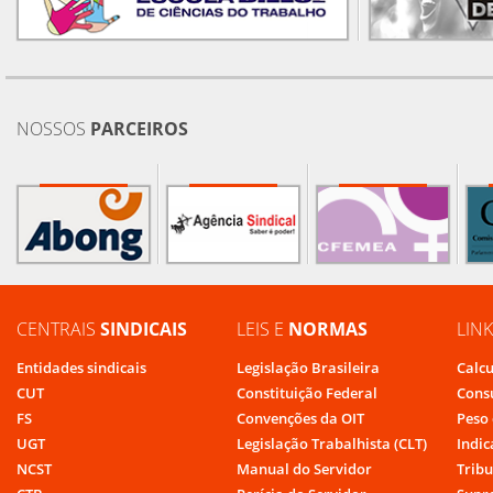
NOSSOS
PARCEIROS
CENTRAIS
SINDICAIS
LEIS E
NORMAS
LIN
Entidades sindicais
Legislação Brasileira
Calcu
CUT
Constituição Federal
Cons
FS
Convenções da OIT
Peso 
UGT
Legislação Trabalhista (CLT)
Indic
NCST
Manual do Servidor
Tribu