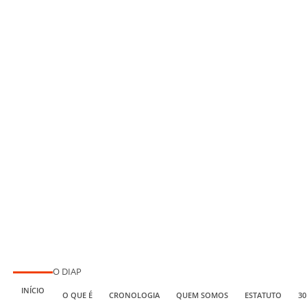
O DIAP
INÍCIO
O QUE É
CRONOLOGIA
QUEM SOMOS
ESTATUTO
30