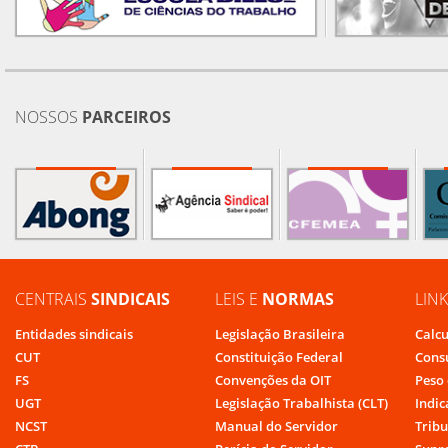
NOSSOS
PARCEIROS
CENTRAIS
SINDICAIS
LEIS E
NORMAS
LIN
Entidades sindicais
Legislação Brasileira
Calcu
CUT
Constituição Federal
Cons
FS
Convenções da OIT
Peso 
UGT
Legislação Trabalhista (CLT)
Indic
NCST
Manual do Servidor
Tribu