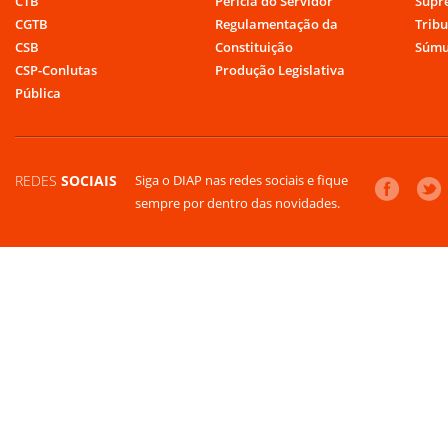
CTB
Perícia do Servidor
Supr
CGTB
Regulamentação da
Tribu
CSB
Constituição
Súmu
CSP-Conlutas
Produção Legislativa
Pública
REDES
SOCIAIS
Siga o DIAP nas redes sociais e fique
sempre por dentro das novidades.