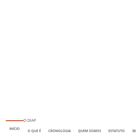
O DIAP
INÍCIO
O QUE É
CRONOLOGIA
QUEM SOMOS
ESTATUTO
30