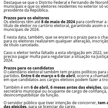
Destaque-se que o Distrito Federal e Fernando de Noronh
municipais e que os eleitores residentes no exterior só 
presidente da República.
Prazos para os eleitores
Os eleitores têm até
8 de maio de 2024
para confirmar a 
título de eleitor no cartório eleitoral, garantindo assim o
municipais de 2024.
É nesta data, também, que se encerra o prazo para o c
para os eleitores realizarem qualquer alteração, inscriçã
de título cancelado.
Caso o eleitor tenha faltado a esta obrigação em 2022, sem
preciso pagar multa para regularizar a situação na Justiç
2024.
Prazos para os candidatos
O calendário eleitoral também tem prazos políticos para 
partidos.
Entre 6 de março e 6 de abril
, ocorre a chamada
em que candidatos aos cargos eletivos podem fazer a troc
Também é em
6 de abril, 6 meses antes das eleições
, q
secretário municipal ou ocupante de cargo de confiança,
desincompatibilizar da função.
O servidor público que tiver intenção de concorrer,
tem a
das eleições
, para se licenciar do cargo.